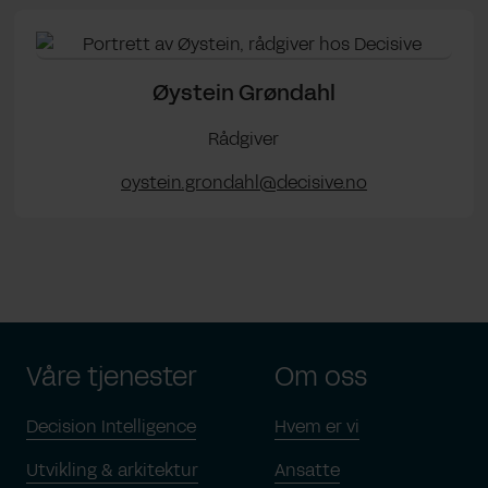
Øystein Grøndahl
Rådgiver
oystein.grondahl@decisive.no
Våre tjenester
Om oss
Decision Intelligence
Hvem er vi
Utvikling & arkitektur
Ansatte