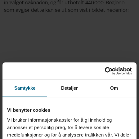
innvilget søknaden, og får utbetalt 440 000. Reglene
som avgjør dette kan se ut som vist i bildet nedenfor:
Samtykke
Detaljer
Om
Vi benytter cookies
Vi bruker informasjonskapsler for å gi innhold og
annonser et personlig preg, for å levere sosiale
mediefunksjoner og for å analysere trafikken vår. Vi deler