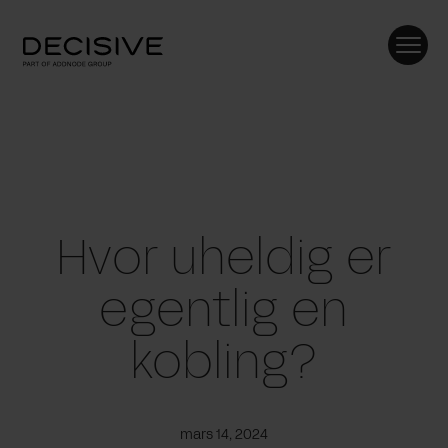
Skip
to
content
Hvor uheldig er
egentlig en
kobling?
mars 14, 2024