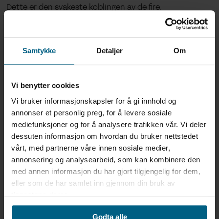
Dette er den svakeste koblingen av de fire.
Avstand
Samtykke
Detaljer
Om
Avstanden mellom modulene som har en kobling kan
ha stor praktisk betydning for hvor store ulemper
Vi benytter cookies
koblingen gir. Avstand her er ikke
fysisk avstand, men i
Vi bruker informasjonskapsler for å gi innhold og
stedet et uttrykk for hvor mye koordinering som må til
annonser et personlig preg, for å levere sosiale
for å få gjennomført endringer på begge sider av en
mediefunksjoner og for å analysere trafikken vår. Vi deler
kobling.
dessuten informasjon om hvordan du bruker nettstedet
vårt, med partnerne våre innen sosiale medier,
Om koblingen er mellom to moduler i samme kodebase
annonsering og analysearbeid, som kan kombinere den
er avstanden veldig liten. Å endre i begge disse
med annen informasjon du har gjort tilgjengelig for dem,
modulene samtidig er helt naturlig, og ingen
eller som de har samlet inn gjennom din bruk av
koordinering trengs utover blant de som programmerer
tjenestene deres.
endringen.
Hva om koblingen er mellom to mikrotjenester? Da kan
Godta alle