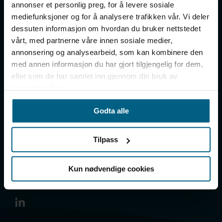
annonser et personlig preg, for å levere sosiale
mediefunksjoner og for å analysere trafikken vår. Vi deler
Decision Intelligence
Hvem er vi
dessuten informasjon om hvordan du bruker nettstedet
Utvikling & arkitektur
Ansatte
vårt, med partnerne våre innen sosiale medier,
annonsering og analysearbeid, som kan kombinere den
Prosjektledelse &
Ledige stillinger
med annen informasjon du har gjort tilgjengelig for dem,
rådgivning
eller som de har samlet inn gjennom din bruk av
tjenestene deres.
Kundehistorier
Godta alle
Kontakt
Tilpass
Fagblogg
Kun nødvendige cookies