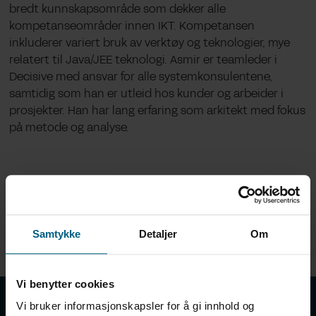
bredt kunnskapsområde som dekker alle
kompetanseområder
innen IKT.
Kompetansen
inkluderer variert bruk av verktøy og teknologier, mye
relatert til Java/JEE teknologi.
Asmir
er teamleder i
Decisive
med ansvar for alle systemkonsulentene
,
samtidig som han er utleid hos kunder og arbeider i
prosjekter.
Han har lang erfaring som arkitekt
med fokus
på metode og analyse
.
Samtykke
Detaljer
Om
Vi benytter cookies
Våre tjenester
Om oss
Vi bruker informasjonskapsler for å gi innhold og