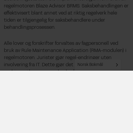
regelmotoren Blaze Advisor BRMS. Saksbehandlingen er
effektivisert blant annet ved at riktig regelverk hele
tiden er tilgjengelig for saksbehandlere under
behandlingsprosessen.
Alle lover og forskrifter forvaltes av fagpersonell ved
bruk av Rule Maintenance Application (RMA-modulen) i
regelmotoren. Jurister gjør regel-endringer uten
involvering fra IT. Dette gjør det raskt å implementer
Norsk Bokmål
endringer i lover og regelverk når disse kommer fra
stortinget.
Automatiseringsgraden er på ca. 40%