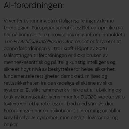
AI-forordningen:
Vi venter i spenning på rettslig regulering av denne
teknologien. Europaparlamentet og Det europeiske råd
har nå kommet til en provisorisk enighet om innholdet i
The EU Artificial Intelligence Act,
og det er forventet at
denne forordningen vil tre i kraft i løpet av 2026.
Målsettingen til forordningen er å øke bruken av
menneskesentrisk og pålitelig kunstig intelligens og
sikre et høyt nivå av beskyttelse for helse, sikkerhet,
fundamentale rettigheter, demokrati, miljøet og
rettssikkerheten fra de skadelige effektene av slike
systemer. Et slikt rammeverk vil sikre at all utvikling og
bruk av kunstig intelligens innenfor EU/EØS ivaretar våre
lovfestede rettigheter og er i tråd med våre verdier.
Forordningen har en risikobasert tilnærming og stiller
krav til selve AI-systemet, men også til leverandør og
bruker.