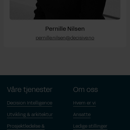
Pernille Nilsen
pernille.nilsen@decisive.no
Våre tjenester
Om oss
Decision Intelligence
Hvem er vi
Utvikling & arkitektur
Ansatte
Prosjektledelse &
Ledige stillinger