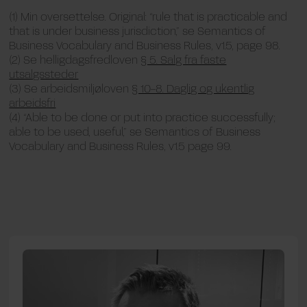
(1)
Min oversettelse. Original: “rule that is practicable and
that is under business jurisdiction
,”
se Semantics of
Business Vocabulary and Business Rules, v1.5, page 98.
(2) S
e h
elligdagsfredloven
§ 5. Salg fra faste
utsalgssteder
(3)
Se arbeidsmiljøloven
§ 10-8. Daglig og ukentlig
arbeidsfri
(4)
“
Able
to be done or put into practice successfully;
able to be used, useful
,”
se Semantics of Business
Vocabulary and Business Rules, v1.5 page
99.