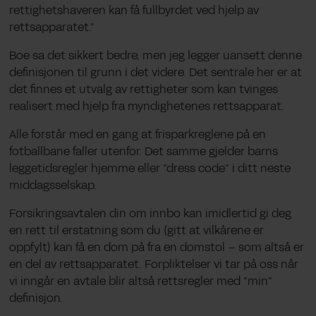
rettighetshaveren kan få fullbyrdet ved hjelp av
rettsapparatet.”
Boe sa det sikkert bedre, men jeg legger uansett denne
definisjonen til grunn i det videre. Det sentrale her er at
det finnes et utvalg av rettigheter som kan tvinges
realisert med hjelp fra myndighetenes rettsapparat.
Alle forstår med en gang at frisparkreglene på en
fotballbane faller utenfor. Det samme gjelder barns
leggetidsregler hjemme eller “dress code” i ditt neste
middagsselskap.
Forsikringsavtalen din om innbo kan imidlertid gi deg
en rett til erstatning som du (gitt at vilkårene er
oppfylt) kan få en dom på fra en domstol – som altså er
en del av rettsapparatet. Forpliktelser vi tar på oss når
vi inngår en avtale blir altså rettsregler med “min”
definisjon.