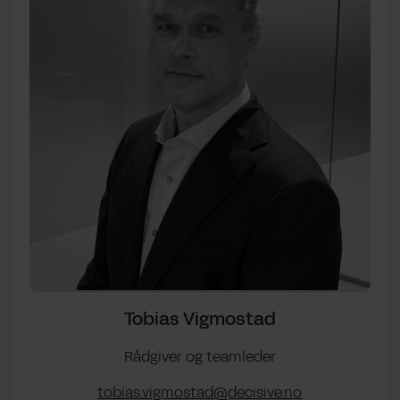
Tobias Vigmostad
Rådgiver og teamleder
tobias.vigmostad@decisive.no