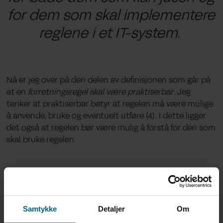
for
dem som skal
implementere
reglene i et IT-system.
Nå er jeg over på den delen av definisjonen som går på
at en
forretningsregel skal være praktiserbar
. Jeg
tenker at praktiserbar betyr at regelen må være mulige
å anvende, bruke og eventuelt utføre (4)
. I dette ligger
det også at regelen bør være mulig å forstå for den som
skal bruke regelen.
Samtykke
Detaljer
Om