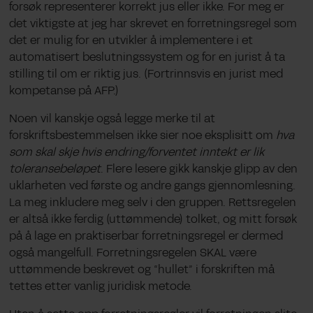
forsøk representerer korrekt jus eller ikke. For meg er
det viktigste at jeg har skrevet en forretningsregel som
det er mulig for en utvikler å implementere i et
automatisert beslutningssystem og for en jurist å ta
stilling til om er riktig jus. (Fortrinnsvis en jurist med
kompetanse på AFP.)
Noen vil kanskje også legge merke til at
forskriftsbestemmelsen ikke sier noe eksplisitt om
hva
som skal skje hvis endring/forventet inntekt er lik
toleransebeløpet
. Flere lesere gikk kanskje glipp av den
uklarheten ved første og andre gangs gjennomlesning.
La meg inkludere meg selv i den gruppen. Rettsregelen
er altså ikke ferdig (uttømmende) tolket, og mitt forsøk
på å lage en praktiserbar forretningsregel er dermed
også mangelfull. Forretningsregelen SKAL være
uttømmende beskrevet og “hullet” i forskriften må
tettes etter vanlig juridisk metode.