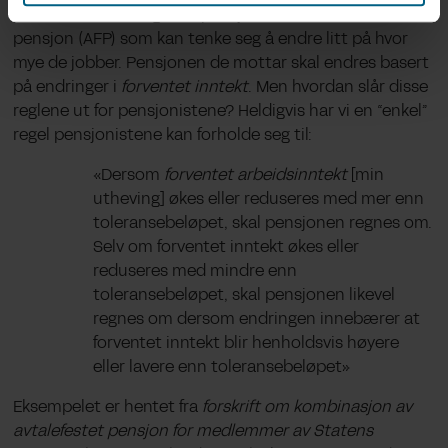
over som retter seg mot pensjonister med avtalefestet
pensjon (AFP) som kan tenke seg å endre litt på hvor
mye de jobber. Pensjonen de mottar skal endres basert
på endringer i
forventet inntekt
. Men hvordan slår disse
reglene ut for pensjonistene? Heldigvis har vi en “enkel”
regel pensjonistene kan forholde seg til:
«
Dersom
forventet arbeidsinntekt
[min
utheving]
økes eller reduseres med mer enn
toleransebeløpet, skal pensjonen regnes om.
Selv om forventet inntekt økes eller
reduseres med mindre enn
toleransebeløpet, skal pensjonen likevel
regnes om dersom endringen innebærer at
forventet inntekt blir henholdsvis høyere
eller lavere enn toleransebeløpet
»
Eksempelet er hentet fra
f
orskrift om kombinasjon av
avtalefestet pensjon for medlemmer av Statens