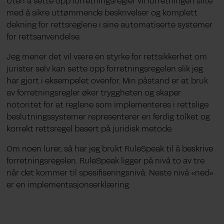
Uten å sette opp forretningsregler vil forretningen slite
med å sikre uttømmende beskrivelser og komplett
dekning for rettsreglene i sine automatiserte systemer
for rettsanvendelse.
Jeg mener det vil være en styrke for rettsikkerhet om
jurister selv kan sette opp forretningsregelen slik jeg
har gjort i eksempelet ovenfor. Min påstand er at bruk
av forretningsregler øker tryggheten og skaper
notoritet for at reglene som implementeres i rettslige
beslutningssystemer representerer en ferdig tolket og
korrekt rettsregel basert på juridisk metode.
Om noen lurer, så har jeg brukt RuleSpeak til å beskrive
forretningsregelen. RuleSpeak ligger på nivå to av tre
når det kommer til spesifiseringsnivå. Neste nivå «ned»
er en implementasjonserklæring.