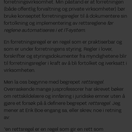
forretningsvirksomhet. Min påstand er at forretningen
(både offentlig forvaltning og private virksomheter) bør
bruke konseptet forretningsregler til å dokumentere sin
fortolkning og implementering av rettsreglene
før
reglene automatiseres i et IT-system.
En forretningsregel er en regel som er praktiserbar og
som er under forretningens styring. Regler i lover,
forskrifter og styringsdokumenter fra myndighetene blir
til forretningsregler i kraft av å bli fortolket og iverksatt i
virksomheten.
Men la oss begynne med begrepet
rettsregel
.
Overraskende mange jusprofessorer har skrevet bøker
om rettskildelære og innføring i juridiske emner uten å
gjøre et forsøk på å definere begrepet
rettsregel
. Jeg
mener at Erik Boe engang sa, eller skrev, noe i retning
av:
“en rettsregel er en regel som gir en rett som