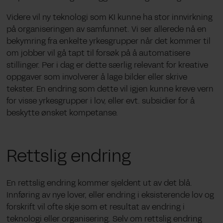
Videre vil ny teknologi som KI kunne ha stor innvirkning
på organiseringen av samfunnet. Vi ser allerede nå en
bekymring fra enkelte yrkesgrupper når det kommer til
om jobber vil gå tapt til
forsøk p
å å automatisere
stillinger. Per i dag er dette særlig relevant for kreative
oppgaver som involverer å lage bilder eller skrive
tekster. En endring som dette vil igjen kunne kreve vern
for visse yrkesgrupper i lov, eller evt. subsidier for å
beskytte ønsket kompetanse.
Rettslig endring
En rettslig endring kommer sjeldent ut av det blå.
Innføring av nye lover, eller endring i eksisterende lov og
forskrift vil ofte skje som et resultat av endring i
teknologi eller organisering. Selv om rettslig endring