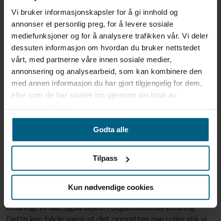
at nye roller blir opprettet for å sikre etterlevelse. På
Vi bruker informasjonskapsler for å gi innhold og
nasjonalt plan stiller KI-forordningen også krav til at
annonser et personlig preg, for å levere sosiale
medlemslandene skal ha et KI-tilsyn,
mediefunksjoner og for å analysere trafikken vår. Vi deler
akkrediteringsorganer for sertifiseringsorganer og at
dessuten informasjon om hvordan du bruker nettstedet
det skal opprettes minst en sandkasse for KI i hvert
vårt, med partnerne våre innen sosiale medier,
land. Alt dette er eksempler på hvordan en rettslig
annonsering og analysearbeid, som kan kombinere den
endring vil føre til organisatoriske endringer. Et annet
med annen informasjon du har gjort tilgjengelig for dem,
eksempel er krav om personvernombud for enkelte
eller som de har samlet inn gjennom din bruk av
virksomheter etter GDPR, som førte til at mange
tjenestene deres.
virksomheter måtte opprette en ny rolle og ny
organisering for enkelte oppgaver.
Godta alle
Tilpass
Organisatorisk endring
Kun nødvendige cookies
Ved innføring av ny teknologi eller ved en rettslig
endring, vil det også skje en organisatorisk endring.
Dette kan både være at det opprettes nye roller slik vi