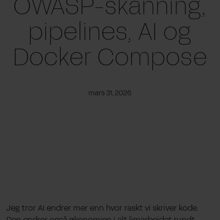
OWASP-skanning,
pipelines, AI og
Docker Compose
mars 31, 2026
Jeg tror AI endrer mer enn hvor raskt vi skriver kode.
Den endrer også økonomien i alt limarbeidet rundt