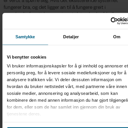
er verdt å spørre seg. Hvis det eksisterende systemet
fungerer bra, og det ligger an til å fungere greit i
overskuelig fremtid, mener jeg at det er bedre å heller
se på muligheter for å modernisere det systemet man
har, fremfor å bygge og ta i bruk noe nytt. Det kan godt
hende at det er mulig å bygge et nytt og moderne
Samtykke
Detaljer
Om
presentasjonslag over et aldrende, men stabilt og
velfungerende system i bunnen.
Vi benytter cookies
Hvorfor må man avvikle gamle systemer?
Noen ganger vil man, etter en nøye vurdering, se seg
Vi bruker informasjonskapsler for å gi innhold og annonser et
nødt til å avvikle et gammelt system og bygge noe nytt.
personlig preg, for å levere sosiale mediefunksjoner og for å
Ofte dreier det seg om:
analysere trafikken vår. Vi deler dessuten informasjon om
hvordan du bruker nettstedet vårt, med partnerne våre innen
sosiale medier, annonsering og analysearbeid, som kan
Kostnaden ved å drifte gammel teknologi videre
kombinere den med annen informasjon du har gjort tilgjengel
for dem, eller som de har samlet inn gjennom din bruk av
tjenestene deres.
Kompetansemangel og alderen på de som jobber