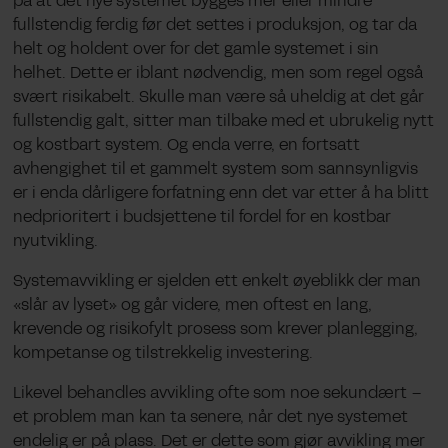
på at det nye systemet bygges mer eller mindre
fullstendig ferdig før det settes i produksjon, og tar da
helt og holdent over for det gamle systemet i sin
helhet. Dette er iblant nødvendig, men som regel også
svært risikabelt. Skulle man være så uheldig at det går
fullstendig galt, sitter man tilbake med et ubrukelig nytt
og kostbart system. Og enda verre, en fortsatt
avhengighet til et gammelt system som sannsynligvis
er i enda dårligere forfatning enn det var etter å ha blitt
nedprioritert i budsjettene til fordel for en kostbar
nyutvikling.
Systemavvikling er sjelden ett enkelt øyeblikk der man
«slår av lyset» og går videre, men oftest en lang,
krevende og risikofylt prosess som krever planlegging,
kompetanse og tilstrekkelig investering.
Likevel behandles avvikling ofte som noe sekundært –
et problem man kan ta senere, når det nye systemet
endelig er på plass. Det er dette som gjør avvikling mer