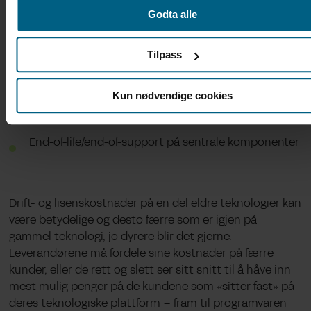
med og kjenner systemet og teknologien
Godta alle
Tilpass
Nye krav og økt kompleksitet som det gamle
systemet ikke kan oppfylle
Kun nødvendige cookies
End-of-life/end-of-support på sentrale komponenter
Drift- og lisenskostnader på en del eldre teknologier kan
være betydelige og desto færre som er igjen på
gammel teknologi, jo dyrere blir det gjerne.
Leverandørene må fordele sine kostnader på færre
kunder, eller de rett og slett ser sitt snitt til å håve inn
mest mulig penger på de kundene som «sitter fast» på
deres teknologiske plattform – fram til programvaren