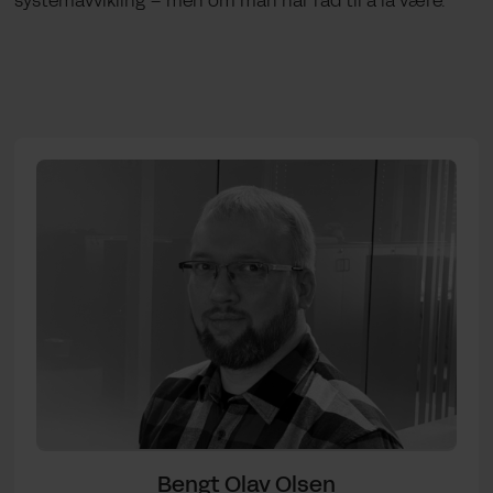
systemavvikling – men om man har råd til å la være.
Bengt Olav Olsen