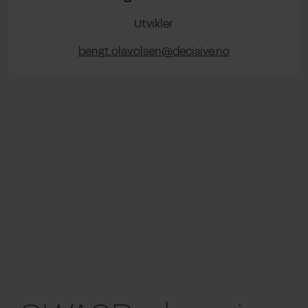
Utvikler
bengt.olav.olsen@decisive.no