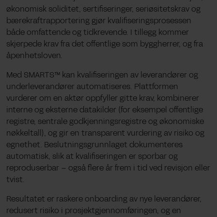
økonomisk soliditet, sertifiseringer, seriøsitetskrav og
bærekraftrapportering gjør kvalifiseringsprosessen
både omfattende og tidkrevende. I tillegg kommer
skjerpede krav fra det offentlige som byggherrer, og fra
åpenhetsloven.
Med SMARTS™ kan kvalifiseringen av leverandører og
underleverandører automatiseres. Plattformen
vurderer om en aktør oppfyller gitte krav, kombinerer
interne og eksterne datakilder (for eksempel offentlige
registre, sentrale godkjenningsregistre og økonomiske
nøkkeltall), og gir en transparent vurdering av risiko og
egnethet. Beslutningsgrunnlaget dokumenteres
automatisk, slik at kvalifiseringen er sporbar og
reproduserbar – også flere år frem i tid ved revisjon eller
tvist.
Resultatet er raskere onboarding av nye leverandører,
redusert risiko i prosjektgjennomføringen, og en