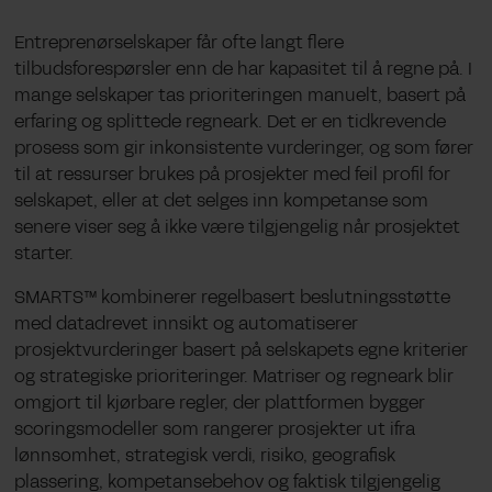
Entreprenørselskaper får ofte langt flere
tilbudsforespørsler enn de har kapasitet til å regne på. I
mange selskaper tas prioriteringen manuelt, basert på
erfaring og splittede regneark. Det er en tidkrevende
prosess som gir inkonsistente vurderinger, og som fører
til at ressurser brukes på prosjekter med feil profil for
selskapet, eller at det selges inn kompetanse som
senere viser seg å ikke være tilgjengelig når prosjektet
starter.
SMARTS™ kombinerer regelbasert beslutningsstøtte
med datadrevet innsikt og automatiserer
prosjektvurderinger basert på selskapets egne kriterier
og strategiske prioriteringer. Matriser og regneark blir
omgjort til kjørbare regler, der plattformen bygger
scoringsmodeller som rangerer prosjekter ut ifra
lønnsomhet, strategisk verdi, risiko, geografisk
plassering, kompetansebehov og faktisk tilgjengelig