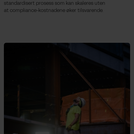
standardisert prosess som kan skaleres uten
at compliance-kostnadene øker tilsvarende.